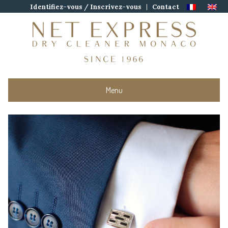
Skip
Identifiez-vous / Inscrivez-vous
Contact
to
content
Menu